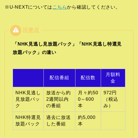
※U-NEXTについては
こちら
から確認してください。
「NHK見逃し見放題パック」「NHK見逃し特選見
放題パック」の違い
月額料
配信番組
配信数
金
NHK見逃し
放送から約
月々約50
972円
見放題パッ
2週間以内
0～600
（税込
ク
の番組
本
み）
NHK特選見
過去に放送
約5,000
放題パック
した番組
本