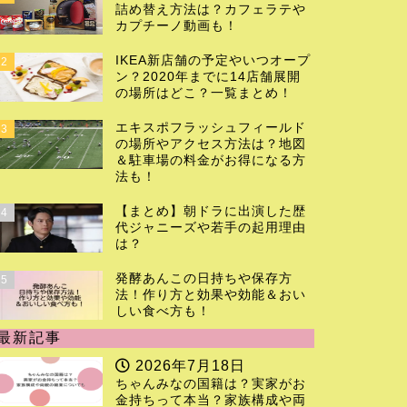
詰め替え方法は？カフェラテや
カプチーノ動画も！
IKEA新店舗の予定やいつオープ
2
ン？2020年までに14店舗展開
の場所はどこ？一覧まとめ！
エキスポフラッシュフィールド
3
の場所やアクセス方法は？地図
＆駐車場の料金がお得になる方
法も！
【まとめ】朝ドラに出演した歴
4
代ジャニーズや若手の起用理由
は？
発酵あんこの日持ちや保存方
5
法！作り方と効果や効能＆おい
しい食べ方も！
最新記事
2026年7月18日
ちゃんみなの国籍は？実家がお
金持ちって本当？家族構成や両