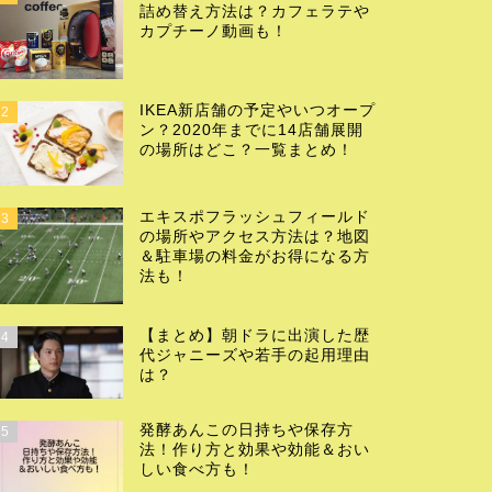
詰め替え方法は？カフェラテや
カプチーノ動画も！
IKEA新店舗の予定やいつオープ
2
ン？2020年までに14店舗展開
の場所はどこ？一覧まとめ！
エキスポフラッシュフィールド
3
の場所やアクセス方法は？地図
＆駐車場の料金がお得になる方
法も！
【まとめ】朝ドラに出演した歴
4
代ジャニーズや若手の起用理由
は？
発酵あんこの日持ちや保存方
5
法！作り方と効果や効能＆おい
しい食べ方も！