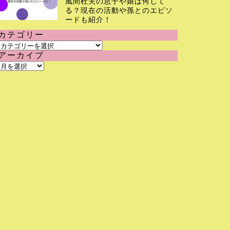
風間杜夫の息子や娘は何して
る？現在の活動や孫とのエピソ
ードも紹介！
カテゴリー
カ
アーカイブ
テ
ア
ゴ
ー
リ
カ
ー
イ
ブ