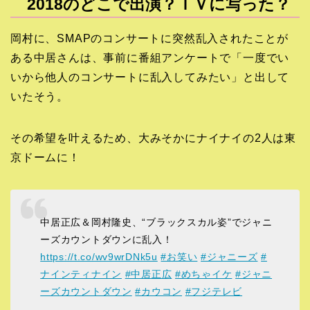
2018のどこで出演？ＴＶに写った？
岡村に、SMAPのコンサートに突然乱入されたことが
ある中居さんは、事前に番組アンケートで「一度でい
いから他人のコンサートに乱入してみたい」と出して
いたそう。
その希望を叶えるため、大みそかにナイナイの2人は東
京ドームに！
中居正広＆岡村隆史、“ブラックスカル姿”でジャニ
ーズカウントダウンに乱入！
https://t.co/wv9wrDNk5u
#お笑い
#ジャニーズ
#
ナインティナイン
#中居正広
#めちゃイケ
#ジャニ
ーズカウントダウン
#カウコン
#フジテレビ