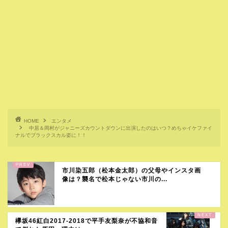
HOME
エンタメ
中居＆岡村がジャニーズカウントダウンに出演したのはいつ？めちゃイケファイ
ナルでブラックスカル姿に！！
市川染五郎（松本金太郎）の父母やインスタ画
像は？襲名で松本じゃない市川の...
欅坂46紅白2017-2018で平手友梨奈が不協和音