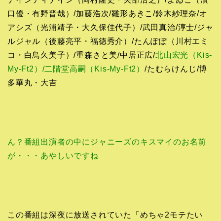
口優・有野晋哉）/加藤浩次/雛形あきこ/鈴木紗理奈/オ
アシズ（光浦靖子・大久保佳代子）/武田真治/淳士/ジャ
ルジャル（後藤亮平・福徳秀介）/たんぽぽ（川村エミ
コ・白鳥久美子）/重森さと美/中居正広/
北山宏光（Kis-
My-Ft2）/二階堂高嗣（Kis-My-Ft2）
/たむらけんじ/博
多華丸・大吉
ん？番組出演者の中にジャニーズのキスマイのお名前
が・・・あやしいですね
この番組は深夜に放送されていた「めちゃ2モテたい