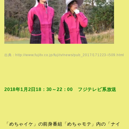
出典：http://www.fujitv.co.jp/fujitv/news/pub_2017/171223-i509.html
2018年1月2日18：30～22：00 フジテレビ系放送
「めちゃイケ」の前身番組「めちゃモテ」内の「ナイ