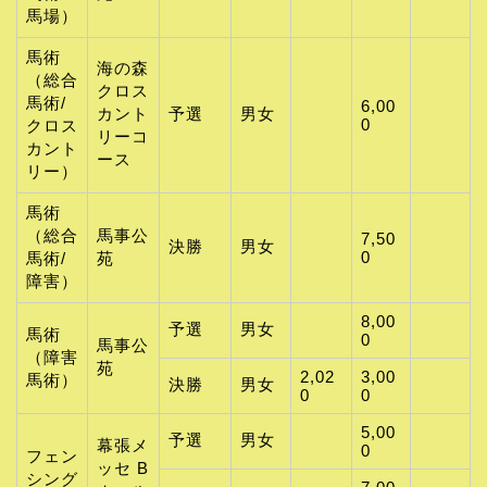
馬場）
馬術
海の森
（総合
クロス
馬術/
6,00
カント
予選
男女
0
クロス
リーコ
カント
ース
リー）
馬術
（総合
馬事公
7,50
決勝
男女
0
馬術/
苑
障害）
8,00
予選
男女
馬術
0
馬事公
（障害
苑
2,02
3,00
馬術）
決勝
男女
0
0
5,00
予選
男女
幕張メ
0
フェン
ッセ B
シング