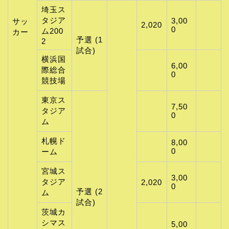
埼玉ス
タジア
3,00
サッ
2,020
0
ム200
カー
予選 (1
2
試合)
横浜国
6,00
際総合
0
競技場
東京ス
7,50
タジア
0
ム
札幌ド
8,00
0
ーム
宮城ス
3,00
タジア
2,020
0
予選 (2
ム
試合)
茨城カ
シマス
5,00