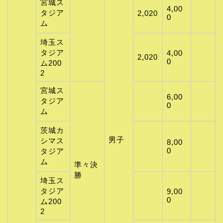
宮城ス
4,00
タジア
2,020
0
ム
埼玉ス
タジア
4,00
2,020
0
ム200
2
宮城ス
6,00
タジア
0
ム
茨城カ
男子
シマス
8,00
0
タジア
ム
準々決
勝
埼玉ス
タジア
9,00
0
ム200
2