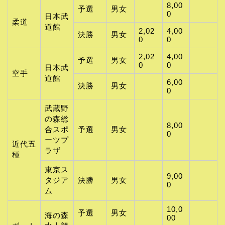
8,00
予選
男女
0
日本武
柔道
道館
2,02
4,00
決勝
男女
0
0
2,02
4,00
予選
男女
0
0
日本武
空手
道館
6,00
決勝
男女
0
武蔵野
の森総
8,00
合スポ
予選
男女
0
ーツプ
近代五
ラザ
種
東京ス
9,00
タジア
決勝
男女
0
ム
10,0
予選
男女
海の森
00