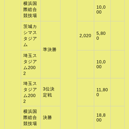
横浜国
10,0
際総合
00
競技場
茨城カ
シマス
5,80
2,020
0
タジア
ム
準決勝
埼玉ス
タジア
10,0
00
ム200
2
埼玉ス
3位決
タジア
11,80
0
定戦
ム200
2
横浜国
18,8
際総合
決勝
00
競技場