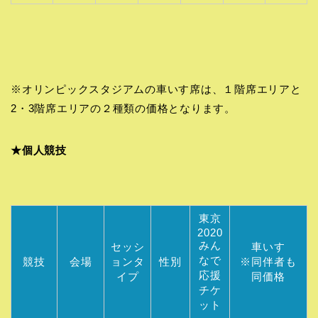
※オリンピックスタジアムの車いす席は、１階席エリアと
2・3階席エリアの２種類の価格となります。
★個人競技
東京
2020
みん
セッシ
車いす
なで
競技
会場
ョンタ
性別
※同伴者も
応援
イプ
同価格
チケ
ット