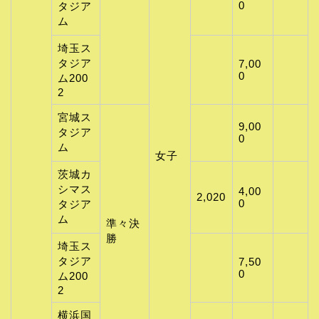
0
タジア
ム
埼玉ス
タジア
7,00
0
ム200
2
宮城ス
9,00
タジア
0
ム
女子
茨城カ
シマス
4,00
2,020
0
タジア
ム
準々決
勝
埼玉ス
タジア
7,50
0
ム200
2
横浜国