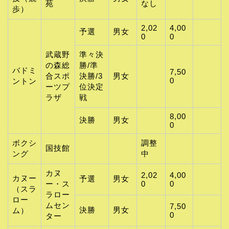
苑
なし
歩）
2,02
4,00
予選
男女
0
0
武蔵野
準々決
の森総
勝/準
バドミ
7,50
合スポ
決勝/3
男女
0
ントン
ーツプ
位決定
ラザ
戦
8,00
決勝
男女
0
ボクシ
調整
国技館
ング
中
カヌ
2,02
4,00
カヌー
予選
男女
ー・ス
0
0
（スラ
ラロー
ロー
ムセン
7,50
決勝
男女
ム）
0
ター