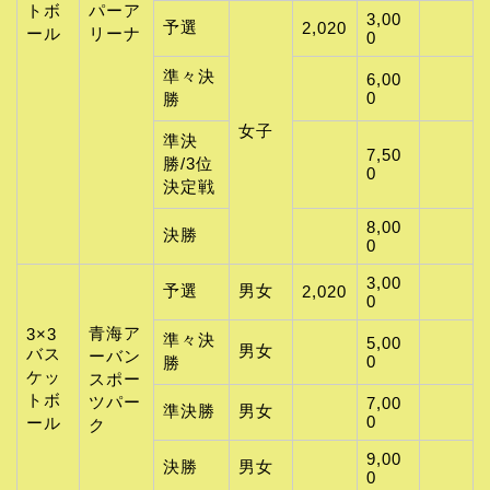
トボ
パーア
3,00
予選
2,020
ール
リーナ
0
準々決
6,00
0
勝
女子
準決
7,50
勝/3位
0
決定戦
8,00
決勝
0
3,00
予選
男女
2,020
0
青海ア
3×3
準々決
5,00
男女
バス
ーバン
0
勝
ケッ
スポー
トボ
ツパー
7,00
準決勝
男女
0
ール
ク
9,00
決勝
男女
0