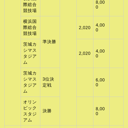
8,00
際総合
0
競技場
横浜国
4,00
際総合
2,020
0
競技場
準決勝
茨城カ
シマス
4,00
2,020
0
タジア
ム
茨城カ
シマス
3位決
6,00
0
タジア
定戦
ム
オリン
ピック
8,00
決勝
0
スタジ
アム