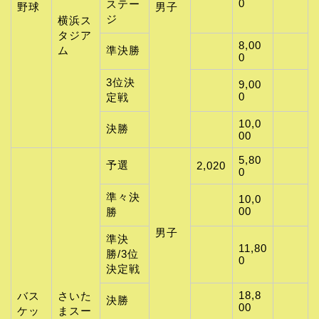
0
ステー
野球
男子
ジ
横浜ス
タジア
8,00
ム
準決勝
0
3位決
9,00
0
定戦
10,0
決勝
00
5,80
予選
2,020
0
準々決
10,0
00
勝
男子
準決
11,80
勝/3位
0
決定戦
18,8
バス
さいた
決勝
00
ケッ
まスー