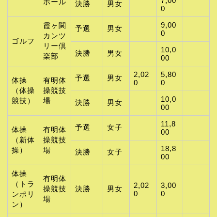
7,00
ホール
決勝
男女
0
9,00
霞ヶ関
予選
男女
0
カンツ
ゴルフ
リー倶
10,0
決勝
男女
楽部
00
2,02
5,80
予選
男女
体操
有明体
0
0
（体操
操競技
10,0
競技）
場
決勝
男女
00
11,8
予選
女子
体操
有明体
00
（新体
操競技
18,8
操）
場
決勝
女子
00
体操
有明体
（トラ
2,02
3,00
操競技
決勝
男女
0
0
ンポリ
場
ン）