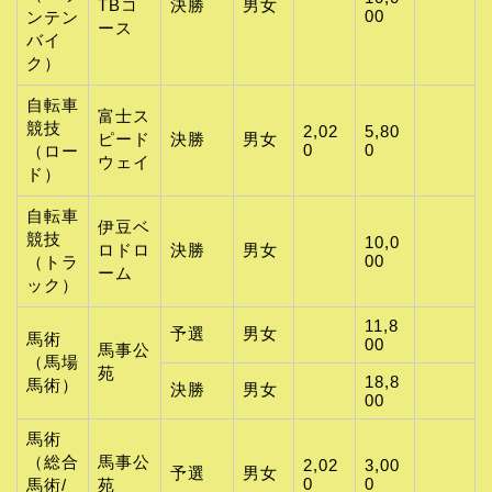
TBコ
決勝
男女
00
ンテン
ース
バイ
ク）
自転車
富士ス
競技
2,02
5,80
ピード
決勝
男女
0
0
（ロー
ウェイ
ド）
自転車
伊豆ベ
競技
10,0
ロドロ
決勝
男女
00
（トラ
ーム
ック）
11,8
予選
男女
馬術
00
馬事公
（馬場
苑
18,8
馬術）
決勝
男女
00
馬術
（総合
馬事公
2,02
3,00
予選
男女
0
0
馬術/
苑