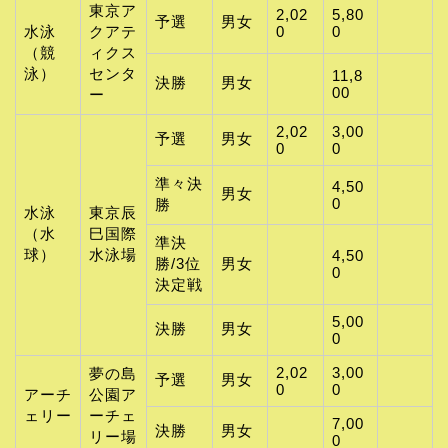
東京ア
2,02
5,80
予選
男女
水泳
クアテ
0
0
（競
ィクス
泳）
センタ
11,8
決勝
男女
00
ー
2,02
3,00
予選
男女
0
0
準々決
4,50
男女
0
勝
水泳
東京辰
（水
巳国際
準決
球）
水泳場
4,50
勝/3位
男女
0
決定戦
5,00
決勝
男女
0
2,02
3,00
夢の島
予選
男女
0
0
アーチ
公園ア
ェリー
ーチェ
7,00
決勝
男女
リー場
0