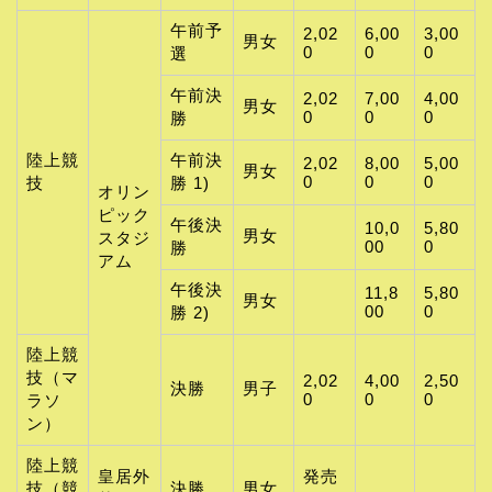
午前予
2,02
6,00
3,00
男女
0
0
0
選
午前決
2,02
7,00
4,00
男女
0
0
0
勝
陸上競
午前決
2,02
8,00
5,00
男女
0
0
0
技
勝 1)
オリン
ピック
午後決
10,0
5,80
男女
スタジ
00
0
勝
アム
午後決
11,8
5,80
男女
00
0
勝 2)
陸上競
技（マ
2,02
4,00
2,50
決勝
男子
0
0
0
ラソ
ン）
陸上競
皇居外
発売
技（競
決勝
男女