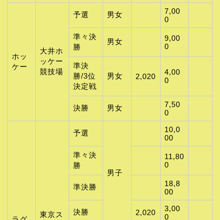
7,00
予選
男女
0
準々決
9,00
男女
0
勝
大井ホ
ホッ
ッケー
準決
ケー
競技場
4,00
勝/3位
男女
2,020
0
決定戦
7,50
決勝
男女
0
10,0
予選
00
準々決
11,80
0
勝
男子
18,8
準決勝
00
3,00
決勝
2,020
東京ス
0
ラグ