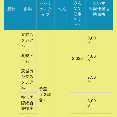
みん
セッシ
車いす
なで
競技
会場
ョンタ
性別
※同伴者も
応援
イプ
同価格
チケ
ット
東京ス
9,00
タジア
0
ム
札幌ド
4,00
2,020
0
ーム
茨城カ
シマス
7,50
0
タジア
ム
予選
（２試
横浜国
合）
8,00
際総合
0
競技場