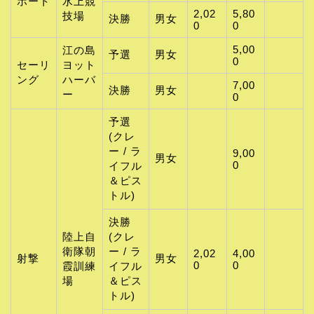
ボート
水上競
2,02
5,80
技場
決勝
男女
0
0
5,00
江の島
予選
男女
0
セーリ
ヨット
ング
ハーバ
7,00
決勝
男女
ー
0
予選
(クレ
ー / ラ
9,00
男女
0
イフル
＆ピス
トル)
決勝
陸上自
(クレ
衛隊朝
ー / ラ
2,02
4,00
射撃
男女
0
0
霞訓練
イフル
場
＆ピス
トル)