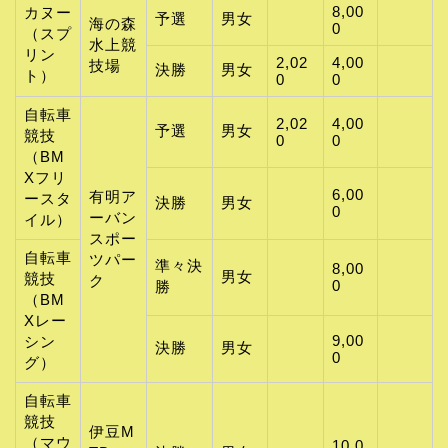
8,00
カヌー
予選
男女
海の森
0
（スプ
水上競
リン
2,02
4,00
技場
決勝
男女
ト）
0
0
自転車
2,02
4,00
予選
男女
競技
0
0
（BM
Xフリ
6,00
有明ア
ースタ
決勝
男女
0
ーバン
イル）
スポー
自転車
ツパー
準々決
8,00
男女
競技
ク
0
勝
（BM
Xレー
9,00
シン
決勝
男女
0
グ）
自転車
競技
伊豆M
（マウ
10,0