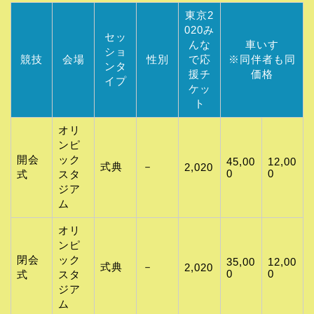
東京2
020み
セッ
んな
車いす
ショ
競技
会場
性別
で応
※同伴者も同
ンタ
援チ
価格
イプ
ケッ
ト
オリ
ンピ
開会
ック
45,00
12,00
式典
－
2,020
0
0
式
スタ
ジア
ム
オリ
ンピ
閉会
ック
35,00
12,00
式典
－
2,020
0
0
式
スタ
ジア
ム