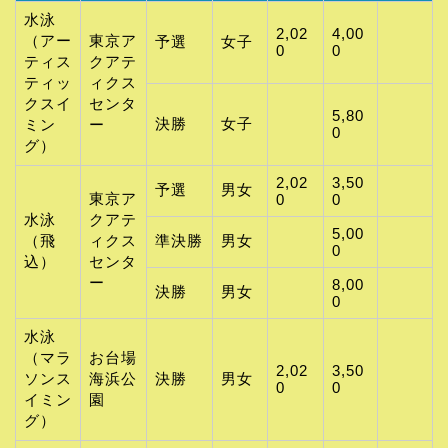
水泳
2,02
4,00
（アー
東京ア
予選
女子
0
0
ティス
クアテ
ティッ
ィクス
クスイ
センタ
5,80
決勝
女子
ミン
ー
0
グ）
2,02
3,50
予選
男女
東京ア
0
0
水泳
クアテ
5,00
（飛
ィクス
準決勝
男女
0
込）
センタ
ー
8,00
決勝
男女
0
水泳
（マラ
お台場
2,02
3,50
ソンス
海浜公
決勝
男女
0
0
イミン
園
グ）