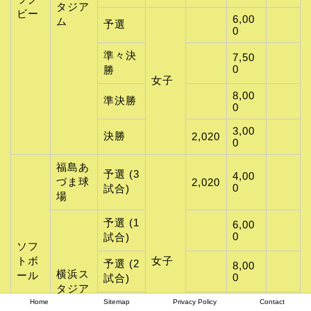
タジア
ビー
6,00
ム
予選
0
準々決
7,50
0
勝
女子
8,00
準決勝
0
3,00
決勝
2,020
0
福島あ
予選 (3
4,00
づま球
2,020
0
試合)
場
予選 (1
6,00
0
試合)
ソフ
トボ
女子
予選 (2
8,00
横浜ス
ール
0
試合)
タジア
ム
Home
Sitemap
Privacy Policy
Contact
３位決
9,00