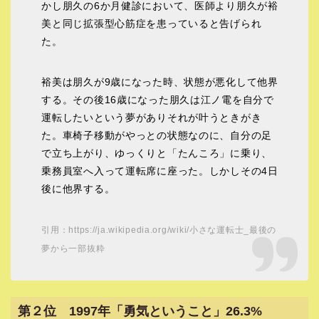
かし朋久の6か月健診において、医師より朋久が裕
美と同じ拡張型心筋症を患っていると告げられ
た。
裕美は朋久が9歳になった時、状態が悪化して他界
する。その後16歳になった朋久は江ノ電を自分で
運転したいという夢がありそれが叶うときがき
た。車椅子移動がやっとの状態なのに、自分の足
で立ち上がり、ゆっくりと「たんころ」に乗り、
乗務員室へ入って運転席に座った。しかしその4日
後に他界する。
引用：https://ja.wikipedia.org/wiki/小さな運転士_最後の
夢から一部抜粋
第２位 1997年「勇気ということ」26.3%