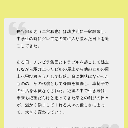
長谷部泰之（二宮和也）は幼少期に一家離散し、
中学生の時にグレて悪の道に入り荒れた日々を過
ごしてきた。
ある日、チンピラ集団とトラブルを起こして逃走
しながら駆け上ったビルの屋上から他のビルの屋
上へ飛び移ろうとして転落。命に別状はなかった
ものの、その代償として脊髄を損傷し、車椅子で
の生活を余儀なくされた。絶望の中で生き続け、
未来も絶望だらけと思ってきた泰之の刹那の日々
が、温かく励ましてくれる人々の優しさによっ
て、大きく変わっていく。