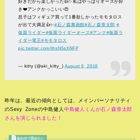
好きだから楽しかった👍✨私はやっぱりオーズが好
き❤️アンクかっこいい😍
息子はフィギュア買って1番欲しかったモモタロス
が出て大満足👍✨
#石ノ森萬画館
#石ノ森章太郎
#
仮面ライダー
#仮面ライダーオーズ
#アンク
#仮面ラ
イダー電王
#モモタロス
pic.twitter.com/thsN5sXNFP
— kitty (@aki_kitty_)
August 6, 2018
昨年は、最近の傾向としては、メインパーソナリティ
のSexy Zoneの中島健人
中島健人くんが石ノ森章太郎
さんを演じられました！