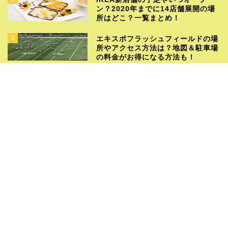
ン？2020年までに14店舗展開の場
所はどこ？一覧まとめ！
3
エキスポフラッシュフィールドの場
所やアクセス方法は？地図＆駐車場
の料金がお得になる方法も！
4
【まとめ】朝ドラに出演した歴代ジ
ャニーズや若手の起用理由は？
5
発酵あんこの日持ちや保存方法！作
り方と効果や効能＆おいしい食べ方
も！
最新記事
2026年7月18日
ちゃんみなの国籍は？実家がお金持
ちって本当？家族構成や両親の職業
についても
2026年6月30日
宮部藍梨はどこのハーフ？生い立ち