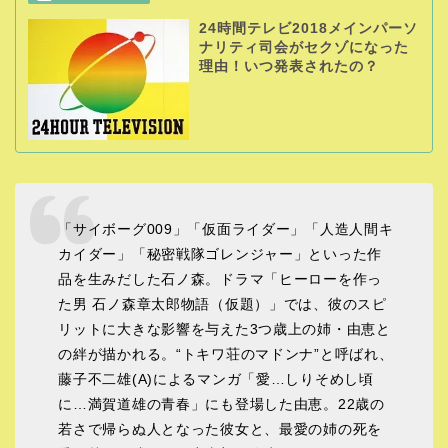
24時間テレビ2018メインパーソ
ナリティ司会がセクゾになった
理由！いつ発表されたの？
「サイボーグ009」「仮面ライダー」「人造人間キ
カイダー」「秘密戦隊ゴレンジャー」といった作
品を生みだした石ノ森。ドラマ「ヒーローを作っ
た男 石ノ森章太郎物語（仮題）」では、彼のスピ
リットに大きな影響を与えた3つ歳上の姉・由恵と
の絆が描かれる。“トキワ荘のマドンナ”と呼ばれ、
藤子不二雄(A)によるマンガ「愛…しりそめし頃
に…満賀道雄の青春」にも登場した由恵。22歳の
若さで帰らぬ人となった彼女と、最愛の姉の死を