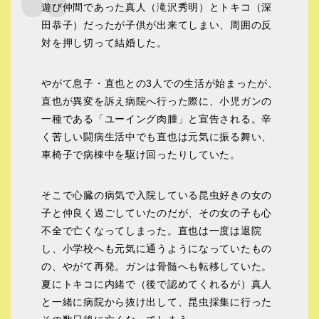
遊び仲間であった真人（滝沢秀明）とトキコ（深
田恭子）だったが子供が出来てしまい、周囲の反
対を押し切って結婚した。
やがて息子・直也との3人での生活が始まったが、
直也が異変を訴え病院へ行った際に、小児ガンの
一種である「ユーイング肉腫」と宣告される。辛
く苦しい闘病生活中でも直也は元気に振る舞い、
車椅子で病棟中を駆け回ったりしていた。
そこで心臓の病気で入院している昆虫好きの女の
子と仲良く過ごしていたのだが、その女の子も心
不全で亡くなってしまった。直也は一度は退院
し、小学校へも元気に通うようになっていたもの
の、やがて再発。ガンは骨髄へも転移していた。
夏にトキコに内緒で（後で認めてくれるが）真人
と一緒に病院から抜け出して、昆虫採集に行った