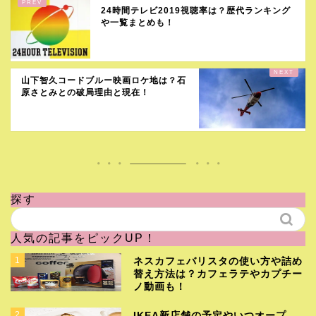
24時間テレビ2019視聴率は？歴代ランキング
や一覧まとめも！
山下智久コードブルー映画ロケ地は？石
原さとみとの破局理由と現在！
探す
人気の記事をピックUP！
1
ネスカフェバリスタの使い方や詰め
替え方法は？カフェラテやカプチー
ノ動画も！
2
IKEA新店舗の予定やいつオープ