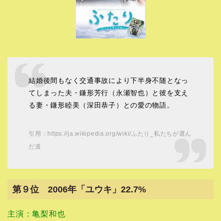
結婚後間もなく交通事故により下半身不随となっ
てしまった夫・鎌形芳行（永瀬智也）と彼を支え
る妻・鎌形睦美（深田恭子）との愛の物語。
引用：https://ja.wikipedia.org/wiki/ふたり_私たちが選ん
だ道
第９位 2006年「ユウキ」22.7%
主演：亀梨和也