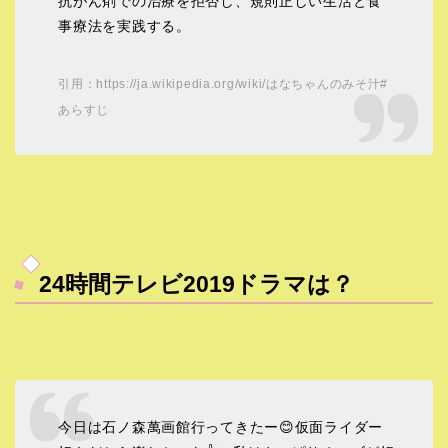
抗がん剤での治療を拒否し、規則正しい生活と食
事療法を実践する。
引用：https://ja.wikipedia.org/wiki/はなちゃんのみそ汁#
あらすじ
24時間テレビ2019ドラマは？
今日は石ノ森萬画館行ってきたー😊仮面ライダー