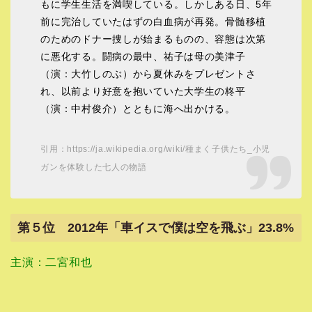
もに学生生活を満喫している。しかしある日、5年
前に完治していたはずの白血病が再発。骨髄移植
のためのドナー捜しが始まるものの、容態は次第
に悪化する。闘病の最中、祐子は母の美津子
（演：大竹しのぶ）から夏休みをプレゼントさ
れ、以前より好意を抱いていた大学生の柊平
（演：中村俊介）とともに海へ出かける。
引用：https://ja.wikipedia.org/wiki/種まく子供たち_小児
ガンを体験した七人の物語
第５位 2012年「車イスで僕は空を飛ぶ」23.8%
主演：二宮和也