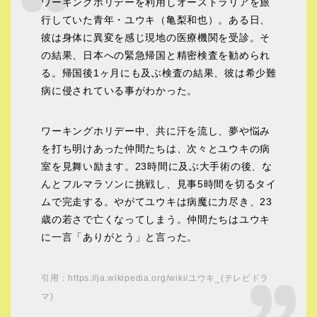
ワーキングホリデーを利用しオーストラリアを旅
行していた青年・ユウキ（亀梨和也）。ある日、
彼は身体に異変を感じ現地の医療機関を受診。そ
の結果、日本への緊急帰国と精密検査を勧められ
る。帰国後1ヶ月にも及ぶ検査の結果、彼は希少難
病に侵されている事がわかった。
ワーキングホリデー中、共に汗を流し、夢や悩み
を打ち明けあった仲間たちは、次々とユウキの病
室を見舞い励ます。23時間に及ぶ大手術の後、な
んとフルマラソンに挑戦し、見事5時間を切るタイ
ムで完走する。やがてユウキは病魔に力尽き、23
歳の若さで亡くなってしまう。仲間たちはユウキ
に一言「ありがとう」と言った。
引用：https://ja.wikipedia.org/wiki/ユウキ_(テレビドラ
マ)