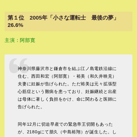
第１位 2005年「小さな運転士 最後の夢」
26.6%
主演：阿部寛
神奈川県藤沢市と鎌倉市を結ぶ江ノ島電鉄沿線に
住む、西田和宏（阿部寛）・裕美（和久井映見）
夫妻に妊娠が告げられた。ただ裕美は元々拡張型
心筋症という難病を患っており、妊娠継続と出産
は母体に著しく負担をかけ、命に関わると医師に
告げられた。
同年12月に切迫早産での緊急帝王切開もあった
が、2180gにて朋久（中島裕翔）が誕生した。し