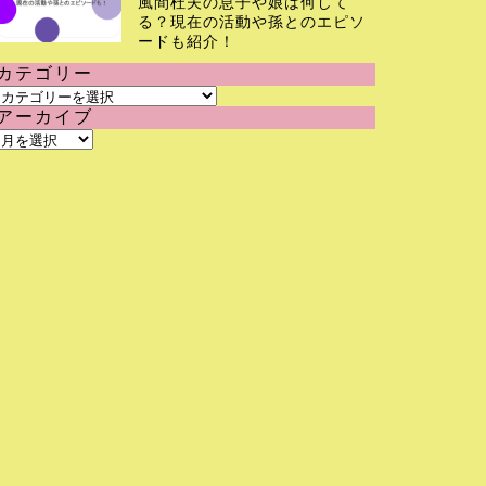
風間杜夫の息子や娘は何して
る？現在の活動や孫とのエピソ
ードも紹介！
カテゴリー
カ
アーカイブ
テ
ア
ゴ
ー
リ
カ
ー
イ
ブ