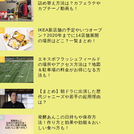
詰め替え方法は？カフェラテや
カプチーノ動画も！
IKEA新店舗の予定やいつオープ
2
ン？2020年までに14店舗展開
の場所はどこ？一覧まとめ！
エキスポフラッシュフィールド
3
の場所やアクセス方法は？地図
＆駐車場の料金がお得になる方
法も！
【まとめ】朝ドラに出演した歴
4
代ジャニーズや若手の起用理由
は？
発酵あんこの日持ちや保存方
5
法！作り方と効果や効能＆おい
しい食べ方も！