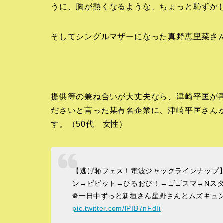
うに、胸が熱くなるような、ちょっと恥ずか
そしてシングルマザーになった真野恵里菜さ
提供等の兼ね合いが大丈夫なら、津崎平匡が
ださいと言った某有名企業に、津崎平匡さん
す。（50代 女性）
【逃げ恥フェス！電波ジャックラインナップ
ン→ビビット→ひるおび！→ゴゴスマ→Nスタ
❁一日中ずっと新垣さん星野さんとムズキュ
pic.twitter.com/lPIB7nFdIi