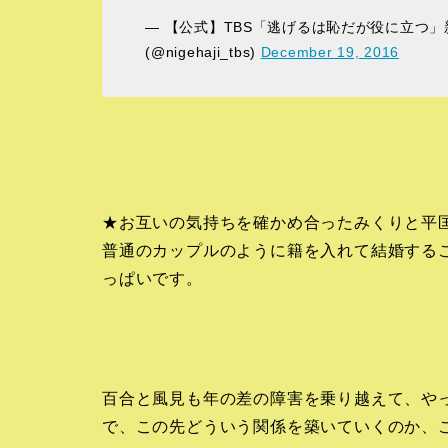
— 【公式】TBS「逃げるは恥だが役に立つ」新春
(@nigehaji_tbs)
December 19, 2016
★お互いの気持ちを確かめ合ったみくりと平
普通のカップルのように籍を入れて結婚する
っぱいです。
百合と風見も年の差の障害を乗り越えて、や
で、この先どういう関係を築いていくのか、