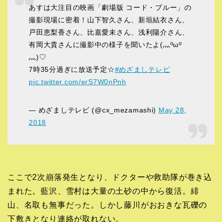
あすは大注目の映画「劇場版 コード・ブルー」の
撮影現場に密着！山下智久さん、新垣結衣さん、
戸田恵梨香さん、比嘉愛未さん、浅利陽介さん、
有岡大貴さんに撮影中の様子を聞いたよ(灬ºωº
灬)♡
7時35分過ぎに放送予定☆
#めざましテレビ
pic.twitter.com/erS7W0nPnh
— めざましテレビ (@cx_mezamashi)
May 28,
2018
ここで2次崩落発生となり、ドクターや救助隊が巻き込
まれた。藍沢、雪村は大量の土砂の中から復活。緋
山、名取も無事だった。しかし藤川がおおきな瓦礫の
下敷きとなり連絡が取れない。