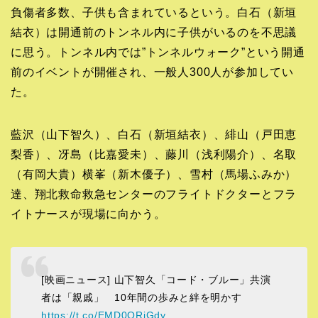
負傷者多数、子供も含まれているという。白石（新垣
結衣）は開通前のトンネル内に子供がいるのを不思議
に思う。トンネル内では”トンネルウォーク”という開通
前のイベントが開催され、一般人300人が参加してい
た。
藍沢（山下智久）、白石（新垣結衣）、緋山（戸田恵
梨香）、冴島（比嘉愛未）、藤川（浅利陽介）、名取
（有岡大貴）横峯（新木優子）、雪村（馬場ふみか）
達、翔北救命救急センターのフライトドクターとフラ
イトナースが現場に向かう。
[映画ニュース] 山下智久「コード・ブルー」共演
者は「親戚」 10年間の歩みと絆を明かす
https://t.co/EMD0ORiGdy