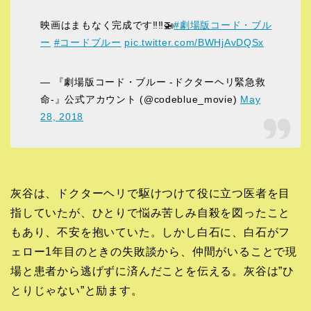
映画はまもなく完成です‼️‼️🚁
#劇場版コード・ブル
ー
#コードブルー
pic.twitter.com/BWHjAvDQSx
— 『劇場版コード・ブルー -ドクターヘリ緊急救
命-』公式アカウント (@codeblue_movie)
May
28, 2018
灰谷は、ドクターヘリで駆けつけて役に立つ医者を目
指していたが、ひとりで悩み苦しみ自殺を図ったこと
もあり、不安を抱いていた。しかし白石に、白石がフ
ェロー1年目のときの失敗談から、仲間がいることで現
場と患者から逃げずに済んだことを伝える。灰谷は”ひ
とりじゃない”と励ます。