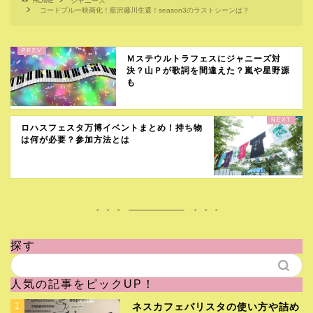
HOME
ジャニーズ
コードブルー映画化！藍沢藤川生還！season3のラストシーンは？
Ｍステウルトラフェスにジャニーズ対
決？山Ｐが歌詞を間違えた？嵐や星野源
も
ロハスフェスタ万博イベントまとめ！持ち物
は何が必要？参加方法とは
探す
人気の記事をピックUP！
1
ネスカフェバリスタの使い方や詰め