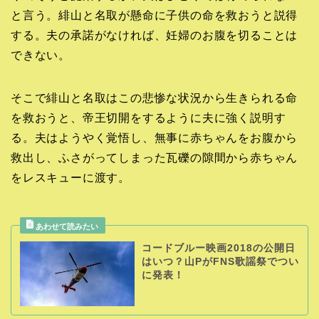
と言う。緋山と名取が懸命に子供の命を救おうと説得
する。夫の承諾がなければ、妊婦のお腹を切ることは
できない。
そこで緋山と名取はこの悲惨な状況から生きられる命
を救おうと、帝王切開をするように夫に強く説明す
る。夫はようやく覚悟し、無事に赤ちゃんをお腹から
救出し、ふさがってしまった瓦礫の隙間から赤ちゃん
をレスキューに渡す。
コードブルー映画2018の公開日
はいつ？山PがFNS歌謡祭でつい
に発表！