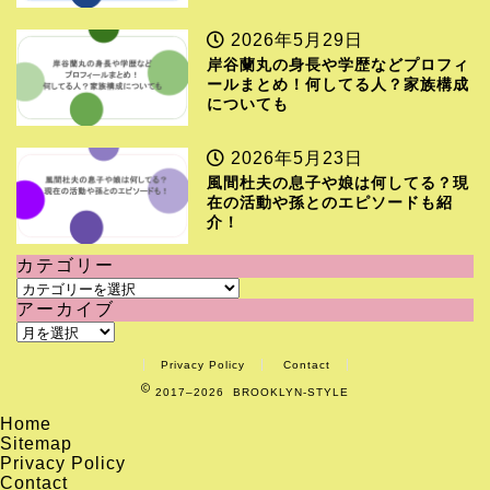
2026年5月29日
岸谷蘭丸の身長や学歴などプロフィ
ールまとめ！何してる人？家族構成
についても
2026年5月23日
風間杜夫の息子や娘は何してる？現
在の活動や孫とのエピソードも紹
介！
カテゴリー
カ
アーカイブ
テ
ア
ゴ
ー
リ
Privacy Policy
Contact
カ
ー
2017–2026 BROOKLYN-STYLE
イ
ブ
Home
Sitemap
Privacy Policy
Contact