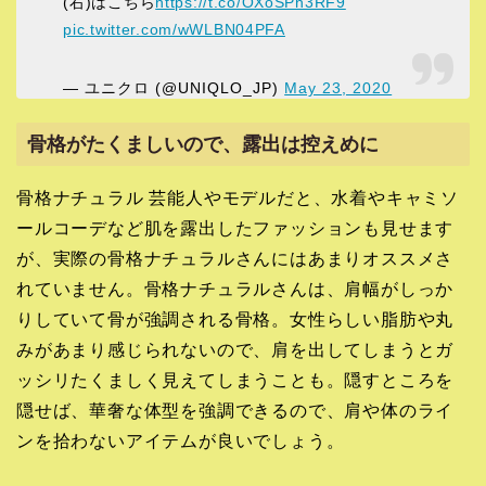
(右)はこちら
https://t.co/OXoSPn3RF9
pic.twitter.com/wWLBN04PFA
— ユニクロ (@UNIQLO_JP)
May 23, 2020
骨格がたくましいので、露出は控えめに
骨格ナチュラル 芸能人やモデルだと、水着やキャミソ
ールコーデなど肌を露出したファッションも見せます
が、実際の骨格ナチュラルさんにはあまりオススメさ
れていません。骨格ナチュラルさんは、肩幅がしっか
りしていて骨が強調される骨格。女性らしい脂肪や丸
みがあまり感じられないので、肩を出してしまうとガ
ッシリたくましく見えてしまうことも。隠すところを
隠せば、華奢な体型を強調できるので、肩や体のライ
ンを拾わないアイテムが良いでしょう。