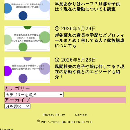
早見あかりはハーフ？旦那や子供
は？現在の活動についても調査
2026年5月29日
岸谷蘭丸の身長や学歴などプロフィ
ールまとめ！何してる人？家族構成
についても
2026年5月23日
風間杜夫の息子や娘は何してる？現
在の活動や孫とのエピソードも紹
介！
カテゴリー
カ
アーカイブ
テ
ア
ゴ
ー
リ
Privacy Policy
Contact
カ
ー
2017–2026 BROOKLYN-STYLE
イ