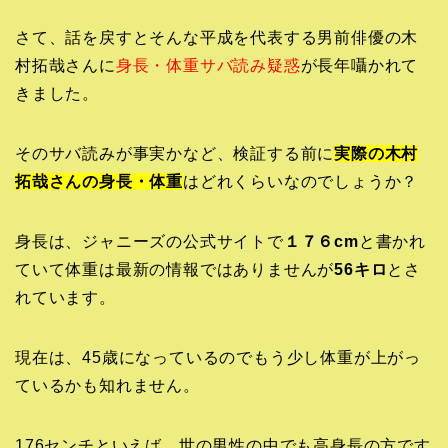
さて、話を戻すとそんな平成を代表する男前俳優の木
村拓哉さんに
身長・体重サバ読み疑惑
が長年囁かれて
きました。
そのサバ読みが事実かなど、検証する前に
実際の木村
拓哉さんの身長・体重
はどれくらいなのでしょうか？
身長は、ジャニーズの公式サイトで
１７６cm
と書かれ
ていて体重は最新の情報ではありませんが
56キロ
とさ
れています。
現在は、45歳になっているのでもう少し体重が上がっ
ているかも知れません。
176センチといえば、世の男性の中でも高身長の方です