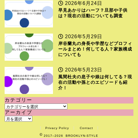
2026年6月24日
早見あかりはハーフ？旦那や子供
は？現在の活動についても調査
2026年5月29日
岸谷蘭丸の身長や学歴などプロフィ
ールまとめ！何してる人？家族構成
についても
2026年5月23日
風間杜夫の息子や娘は何してる？現
在の活動や孫とのエピソードも紹
介！
カテゴリー
カ
アーカイブ
テ
ア
ゴ
ー
リ
Privacy Policy
Contact
カ
ー
2017–2026 BROOKLYN-STYLE
イ