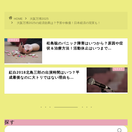
HOME
大阪万博2025
大阪万博2025の経済効果は？予算や株価！日本経済の現実も！
松島聡のパニック障害はいつから？原因や症
状＆治療方法！活動休止はいつまで...
紅白2018北島三郎の出演時間はいつ？平
成最後なのに大トリではない理由も...
探す