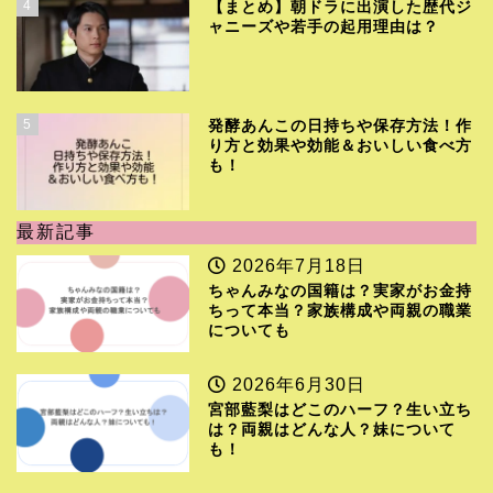
4
【まとめ】朝ドラに出演した歴代ジ
ャニーズや若手の起用理由は？
5
発酵あんこの日持ちや保存方法！作
り方と効果や効能＆おいしい食べ方
も！
最新記事
2026年7月18日
ちゃんみなの国籍は？実家がお金持
ちって本当？家族構成や両親の職業
についても
2026年6月30日
宮部藍梨はどこのハーフ？生い立ち
は？両親はどんな人？妹について
も！