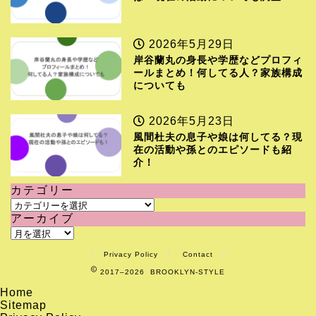
2026年5月29日
岸谷蘭丸の身長や学歴などプロフィ
ールまとめ！何してる人？家族構成
についても
2026年5月23日
風間杜夫の息子や娘は何してる？現
在の活動や孫とのエピソードも紹
介！
カテゴリー
カ
アーカイブ
テ
ア
ゴ
ー
リ
Privacy Policy
Contact
カ
ー
2017–2026 BROOKLYN-STYLE
イ
ブ
Home
Sitemap