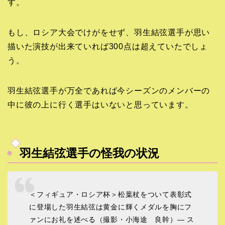
す。
もし、ロシア大会でけがをせず、羽生結弦選手が思い
描いた演技が出来ていれば300点は超えていたでしょ
う。
羽生結弦選手が万全であれば今シーズンのメンバーの
中に彼の上に行く選手はいないと思っています。
羽生結弦選手の怪我の状況
＜フィギュア・ロシア杯＞松葉杖をついて表彰式
に登場した羽生結弦は黄金に輝くメダルを胸にフ
ァンにお礼を述べる（撮影・小海途 良幹）― ス