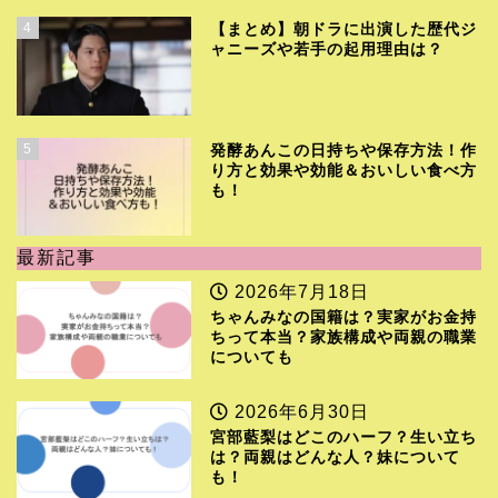
4
【まとめ】朝ドラに出演した歴代ジ
ャニーズや若手の起用理由は？
5
発酵あんこの日持ちや保存方法！作
り方と効果や効能＆おいしい食べ方
も！
最新記事
2026年7月18日
ちゃんみなの国籍は？実家がお金持
ちって本当？家族構成や両親の職業
についても
2026年6月30日
宮部藍梨はどこのハーフ？生い立ち
は？両親はどんな人？妹について
も！