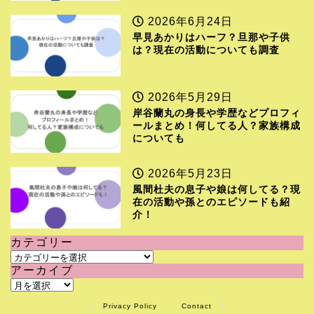
2026年6月24日
早見あかりはハーフ？旦那や子供
は？現在の活動についても調査
2026年5月29日
岸谷蘭丸の身長や学歴などプロフィ
ールまとめ！何してる人？家族構成
についても
2026年5月23日
風間杜夫の息子や娘は何してる？現
在の活動や孫とのエピソードも紹
介！
カテゴリー
カ
アーカイブ
テ
ア
ゴ
ー
リ
Privacy Policy
Contact
カ