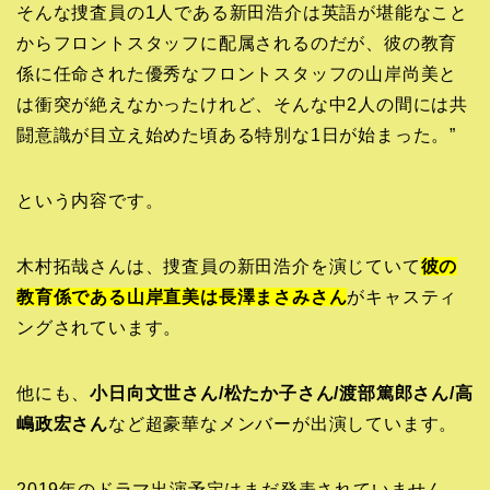
そんな捜査員の1人である新田浩介は英語が堪能なこと
からフロントスタッフに配属されるのだが、彼の教育
係に任命された優秀なフロントスタッフの山岸尚美と
は衝突が絶えなかったけれど、そんな中2人の間には共
闘意識が目立え始めた頃ある特別な1日が始まった。”
という内容です。
木村拓哉さんは、捜査員の新田浩介を演じていて
彼の
教育係である山岸直美は長澤まさみさん
がキャスティ
ングされています。
他にも、
小日向文世さん/松たか子さん/渡部篤郎さん/高
嶋政宏さん
など超豪華なメンバーが出演しています。
2019年のドラマ出演予定はまだ発表されていません