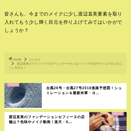
皆さんも、今までのメイクに少し渡辺直美要素を取り
入れてもう少し輝く目元を作り上げてみてはいかがで
しょうか？
HOME
エンタメ
渡辺直美のアイシャドウのグリッターやラメは？メイク方法やマツエク＆とれに
くい方法も！
台風26号・台風27号2018進路予想図！シュ
ミレーション＆最新米軍・ヨ...
渡辺直美のファンデーションセフィーヌの店
舗は？色味やメイク動画！楽天・A...