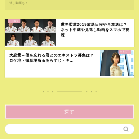
逃し動画も！
世界柔道2019放送日程や再放送は？
ネット中継や見逃し動画をスマホで視
聴...
大恋愛～僕を忘れる君とのエキストラ募集は？
ロケ地・撮影場所＆あらすじ・キ...
探す