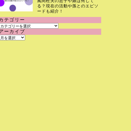
風間杜夫の息子や娘は何して
る？現在の活動や孫とのエピソ
ードも紹介！
カテゴリー
カ
アーカイブ
テ
ア
ゴ
ー
リ
カ
ー
イ
ブ