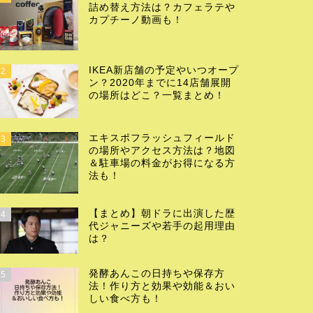
詰め替え方法は？カフェラテや
カプチーノ動画も！
IKEA新店舗の予定やいつオープ
2
ン？2020年までに14店舗展開
の場所はどこ？一覧まとめ！
エキスポフラッシュフィールド
3
の場所やアクセス方法は？地図
＆駐車場の料金がお得になる方
法も！
【まとめ】朝ドラに出演した歴
4
代ジャニーズや若手の起用理由
は？
発酵あんこの日持ちや保存方
5
法！作り方と効果や効能＆おい
しい食べ方も！