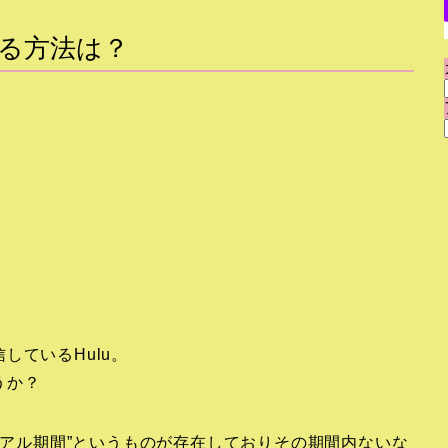
する方法は？
しているHulu。
うか？
イアル期間”というものが存在しておりその期間内ないな