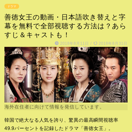
ドラマ
善徳女王の動画・日本語吹き替えと字
幕を無料で全部視聴する方法は？あら
すじ＆キャストも！
2018年8月11日
/
2018年8月31日
海外在住者に向けて情報を発信しています。
韓国で絶大なる人気を誇り、驚異の最高瞬間視聴率
49.9パーセントを記録したドラマ「善徳女王」。