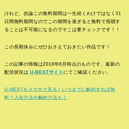
けれど、勿論この無料期間は一生続くわけではなく31
日間無料期間なのでこの期間を過ぎると無料で視聴す
ることは不可能になるのでそこは要チェックです！！
この長期休みにぜひおさえておきたい作品です！
この記事の情報は2018年8月時点のものです。最新の
配信状況は
U-NEXTサイト
にてご確認ください。
U-NEXTをスマホで見る！いつまでに解約すれば無
料？入会方法や解約方法も！