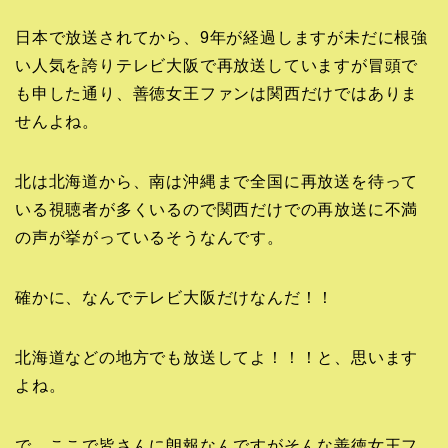
日本で放送されてから、9年が経過しますが未だに根強
い人気を誇りテレビ大阪で再放送していますが冒頭で
も申した通り、善徳女王ファンは関西だけではありま
せんよね。
北は北海道から、南は沖縄まで全国に再放送を待って
いる視聴者が多くいるので関西だけでの再放送に不満
の声が挙がっているそうなんです。
確かに、なんでテレビ大阪だけなんだ！！
北海道などの地方でも放送してよ！！！と、思います
よね。
で、ここで皆さんに朗報なんですがそんな善徳女王フ