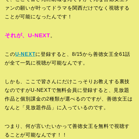
ァンの願いが叶ってドラマを関西だけでなく視聴する
ことが可能になったんです！
それが、U-NEXT
。
この
U-NEXT
に登録すると、8/15から善徳女王全61話
が全て一気に視聴が可能なんです。
しかも、ここで皆さんにだけこっそりお教えする裏技
なのですがU-NEXTで無料会員に登録すると、見放題
作品と個別課金の2種類が選べるのですが、善徳女王は
なんと「見放題作品」に入っているのです。
つまり、何が言いたいかって善徳女王を無料で視聴す
ることが可能なんです！！