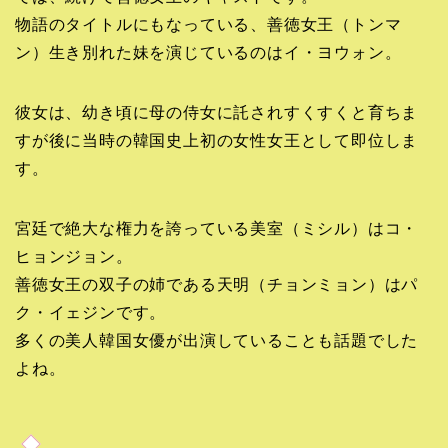
物語のタイトルにもなっている、善徳女王（トンマ
ン）生き別れた妹を演じているのはイ・ヨウォン。
彼女は、幼き頃に母の侍女に託されすくすくと育ちま
すが後に当時の韓国史上初の女性女王として即位しま
す。
宮廷で絶大な権力を誇っている美室（ミシル）はコ・
ヒョンジョン。
善徳女王の双子の姉である天明（チョンミョン）はパ
ク・イェジンです。
多くの美人韓国女優が出演していることも話題でした
よね。