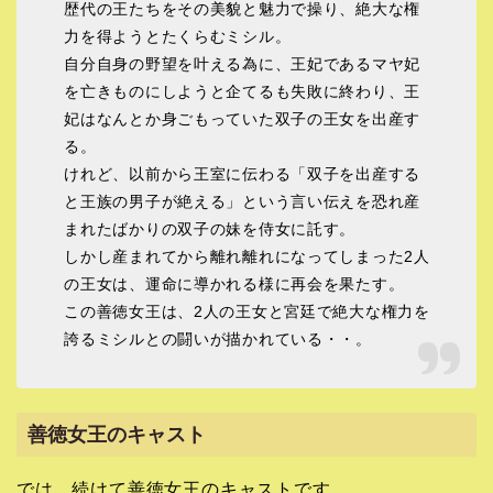
歴代の王たちをその美貌と魅力で操り、絶大な権
力を得ようとたくらむミシル。
自分自身の野望を叶える為に、王妃であるマヤ妃
を亡きものにしようと企てるも失敗に終わり、王
妃はなんとか身ごもっていた双子の王女を出産す
る。
けれど、以前から王室に伝わる「双子を出産する
と王族の男子が絶える」という言い伝えを恐れ産
まれたばかりの双子の妹を侍女に託す。
しかし産まれてから離れ離れになってしまった2人
の王女は、運命に導かれる様に再会を果たす。
この善徳女王は、2人の王女と宮廷で絶大な権力を
誇るミシルとの闘いが描かれている・・。
善徳女王のキャスト
では、続けて善徳女王のキャストです。