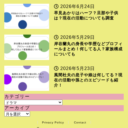
2026年6月24日
早見あかりはハーフ？旦那や子供
は？現在の活動についても調査
2026年5月29日
岸谷蘭丸の身長や学歴などプロフィ
ールまとめ！何してる人？家族構成
についても
2026年5月23日
風間杜夫の息子や娘は何してる？現
在の活動や孫とのエピソードも紹
介！
カテゴリー
カ
アーカイブ
テ
ア
ゴ
ー
リ
Privacy Policy
Contact
カ
ー