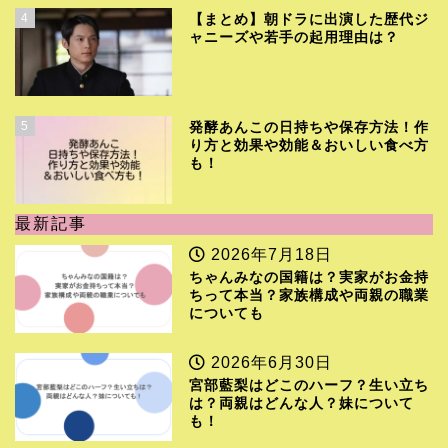
4
【まとめ】朝ドラに出演した歴代ジ
ャニーズや若手の起用理由は？
5
発酵あんこの日持ちや保存方法！作
り方と効果や効能＆おいしい食べ方
も！
最新記事
2026年7月18日
ちゃんみなの国籍は？実家がお金持
ちって本当？家族構成や両親の職業
についても
2026年6月30日
宮部藍梨はどこのハーフ？生い立ち
は？両親はどんな人？妹について
も！