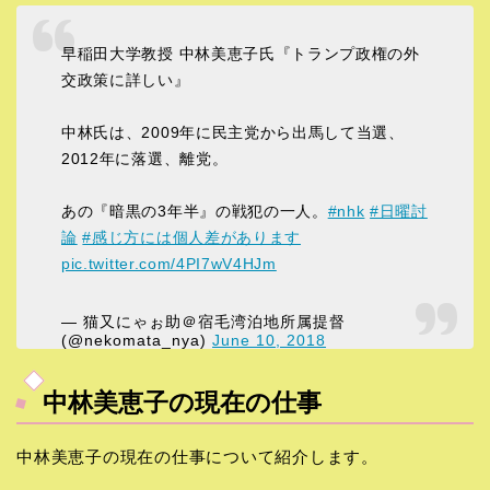
早稲田大学教授 中林美恵子氏『トランプ政権の外
交政策に詳しい』
中林氏は、2009年に民主党から出馬して当選、
2012年に落選、離党。
あの『暗黒の3年半』の戦犯の一人。
#nhk
#日曜討
論
#感じ方には個人差があります
pic.twitter.com/4PI7wV4HJm
— 猫又にゃぉ助＠宿毛湾泊地所属提督
(@nekomata_nya)
June 10, 2018
中林美恵子の現在の仕事
中林美恵子の現在の仕事について紹介します。