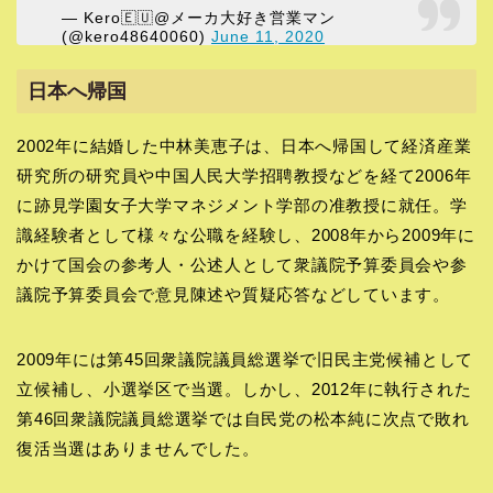
— Kero🇪🇺@メーカ大好き営業マン
(@kero48640060)
June 11, 2020
日本へ帰国
2002年に結婚した中林美恵子は、日本へ帰国して経済産業
研究所の研究員や中国人民大学招聘教授などを経て2006年
に跡見学園女子大学マネジメント学部の准教授に就任。学
識経験者として様々な公職を経験し、2008年から2009年に
かけて国会の参考人・公述人として衆議院予算委員会や参
議院予算委員会で意見陳述や質疑応答などしています。
2009年には第45回衆議院議員総選挙で旧民主党候補として
立候補し、小選挙区で当選。しかし、2012年に執行された
第46回衆議院議員総選挙では自民党の松本純に次点で敗れ
復活当選はありませんでした。