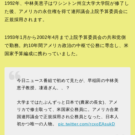
1992年、中林美恵子はワシントン州立大学大学院が修了し
た後、アメリカの永住権を得て連邦議会上院予算委員会に
正規採用されます。
1993年1月から2002年4月まで上院予算委員会の共和党側
で勤務。約10年間アメリカ政治の中枢で公務に専念し、米
国家予算編成に携わっていました。
今日ニュース番組で初めて見たが、早稲田の中林美
恵子教授、凄過ぎん、、？
大学まではたぶんずっと日本で(農家の長女)、アメ
リカで修士取って、米国家公務員に。アメリカ合衆
国連邦議会で正規採用され公務員となった、日本人
初かつ唯一の人物。
pic.twitter.com/rcxoEAsukD