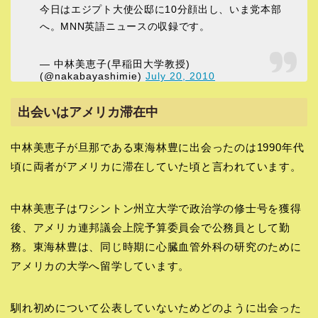
今日はエジプト大使公邸に10分顔出し、いま党本部
へ。MNN英語ニュースの収録です。
— 中林美恵子(早稲田大学教授)
(@nakabayashimie)
July 20, 2010
出会いはアメリカ滞在中
中林美恵子が旦那である東海林豊に出会ったのは1990年代
頃に両者がアメリカに滞在していた頃と言われています。
中林美恵子はワシントン州立大学で政治学の修士号を獲得
後、アメリカ連邦議会上院予算委員会で公務員として勤
務。東海林豊は、同じ時期に心臓血管外科の研究のために
アメリカの大学へ留学しています。
馴れ初めについて公表していないためどのように出会った