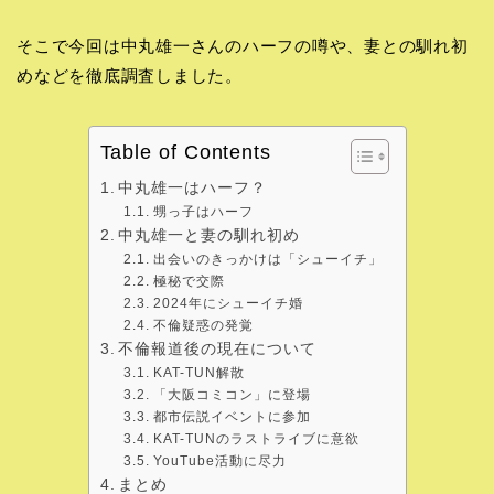
そこで今回は中丸雄一さんのハーフの噂や、妻との馴れ初
めなどを徹底調査しました。
Table of Contents
中丸雄一はハーフ？
甥っ子はハーフ
中丸雄一と妻の馴れ初め
出会いのきっかけは「シューイチ」
極秘で交際
2024年にシューイチ婚
不倫疑惑の発覚
不倫報道後の現在について
KAT-TUN解散
「大阪コミコン」に登場
都市伝説イベントに参加
KAT-TUNのラストライブに意欲
YouTube活動に尽力
まとめ