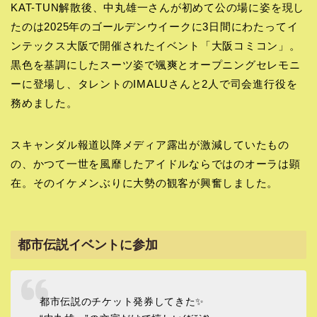
KAT-TUN解散後、中丸雄一さんが初めて公の場に姿を現し
たのは2025年のゴールデンウイークに3日間にわたってイ
ンテックス大阪で開催されたイベント「大阪コミコン」。
黒色を基調にしたスーツ姿で颯爽とオープニングセレモニ
ーに登場し、タレントのIMALUさんと2人で司会進行役を
務めました。
スキャンダル報道以降メディア露出が激減していたもの
の、かつて一世を風靡したアイドルならではのオーラは顕
在。そのイケメンぶりに大勢の観客が興奮しました。
都市伝説イベントに参加
都市伝説のチケット発券してきた✨️