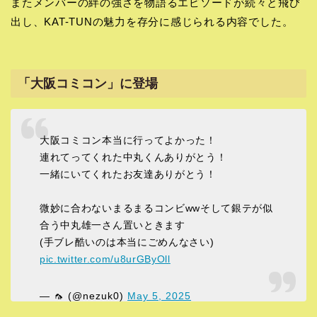
またメンバーの絆の強さを物語るエピソードが続々と飛び
出し、KAT-TUNの魅力を存分に感じられる内容でした。
「大阪コミコン」に登場
大阪コミコン本当に行ってよかった！
連れてってくれた中丸くんありがとう！
一緒にいてくれたお友達ありがとう！
微妙に合わないまるまるコンビwwそして銀テが似
合う中丸雄一さん置いときます
(手ブレ酷いのは本当にごめんなさい)
pic.twitter.com/u8urGByOll
— 🦟 (@nezuk0)
May 5, 2025