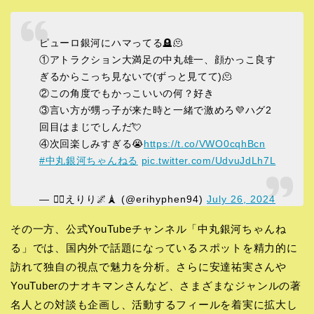
ピューロ銀河にハマってる🪦🫠
①アトラクション大満足の中丸雄一、顔かっこ良す
ぎるからこっち見ないで(ずっと見てて)🫠
②この角度でもかっこいいの何？好き
③言い方が甥っ子が来た時と一緒で激めろ💜ハグ2
回目はまじでしんだ💘
④次回楽しみすぎる😭
https://t.co/VWO0cqhBcn
#中丸銀河ちゃんねる
pic.twitter.com/UdvuJdLh7L
— 🏴‍☠️えりり🌌🗼 (@erihyphen94)
July 26, 2024
その一方、公式YouTubeチャンネル「中丸銀河ちゃんね
る」では、国内外で話題になっているスポットを精力的に
訪れて独自の視点で魅力を分析。さらに安達祐実さんや
YouTuberのナオキマンさんなど、さまざまなジャンルの著
名人との対談も企画し、活動するフィールを着実に拡大し