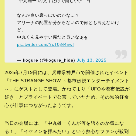
“中丸雄一”の文字だけで嬉しい(*´˘`*)
なんか良い席っぽいのかな…？
アリーナの配置が分からないので何とも言えないけ
ど。
中丸くん見やすい席だと良いなぁ🛸
pic.twitter.com/YcT0jN4nwf
— kogure (@kogure_hide)
July 13, 2025
2025年7月19日には、兵庫県神戸市で開催されたイベント
「THE STRANGE SHOW ～都市伝説エンターテイメント
～」にゲストとして登場。かねてより「UFOや都市伝説が
好き」とプライベートで公言していたため、その知的好奇
心が仕事につながったようです。
当日の会場には、「中丸雄一くんが何を語るのか気にな
る！」「イケメンを拝みたい」という熱心なファンが殺到