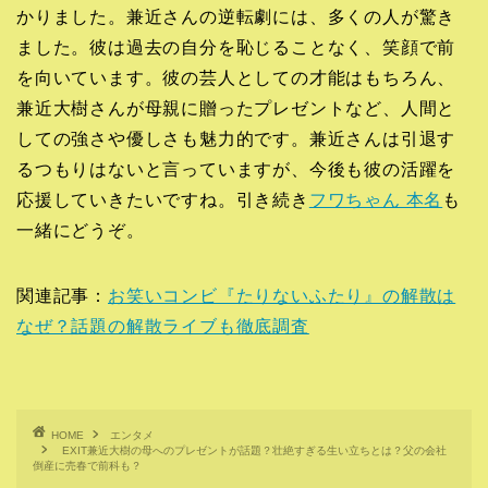
かりました。兼近さんの逆転劇には、多くの人が驚き
ました。彼は過去の自分を恥じることなく、笑顔で前
を向いています。彼の芸人としての才能はもちろん、
兼近大樹さんが母親に贈ったプレゼントなど、人間と
しての強さや優しさも魅力的です。兼近さんは引退す
るつもりはないと言っていますが、今後も彼の活躍を
応援していきたいですね。引き続き
フワちゃん 本名
も
一緒にどうぞ。
関連記事：
お笑いコンビ『たりないふたり』の解散は
なぜ？話題の解散ライブも徹底調査
HOME
エンタメ
EXIT兼近大樹の母へのプレゼントが話題？壮絶すぎる生い立ちとは？父の会社
倒産に売春で前科も？