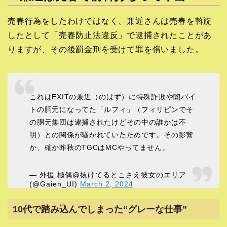
売春行為をしたわけではなく、兼近さんは売春を斡旋
したとして「売春防止法違反」で逮捕されたことがあ
りますが、その後罰金刑を受けて罪を償いました。
これはEXITの兼近（のはず）に特殊詐欺や闇バイ
トの胴元になってた「ルフィ」（フィリピンでそ
の胴元集団は逮捕されたけどその中の誰かは不
明）との関係が騒がれていたためです。その影響
か、確か昨秋のTGCはMCやってません。
— 外援 極偶@抜けてるとこさえ彼女のエリア
(@Gaien_UI)
March 2, 2024
10代で踏み込んでしまった“グレーな仕事”