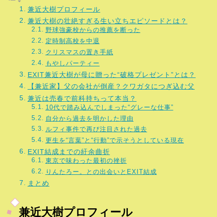
兼近大樹プロフィール
兼近大樹の壮絶すぎる生い立ちエピソードとは？
野球強豪校からの推薦を断った
定時制高校を中退
クリスマスの置き手紙
もやしパーティー
EXIT兼近大樹が母に贈った“破格プレゼント”とは？
【兼近家】父の会社が倒産？クワガタにつぎ込む父
兼近は売春で前科持ちって本当？
10代で踏み込んでしまった“グレーな仕事”
自分から過去を明かした理由
ルフィ事件で再び注目された過去
更生を“言葉”と“行動”で示そうとしている現在
EXIT結成までの紆余曲折
東京で味わった最初の挫折
りんたろー。との出会いとEXIT結成
まとめ
兼近大樹プロフィール