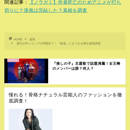
関連記事：
【ノラガミ】作者死亡のためアニメが打ち
切りに？漫画は完結した？真相を調査
HOME
漫画
週刊少年ジャンプの問題作？！『銀魂』にまつわる噂を徹底調査
『推しの子』主題歌で話題沸騰！女王蜂
のメンバーは誰？何人？
憧れる！骨格ナチュラル芸能人のファッションを徹
底調査！