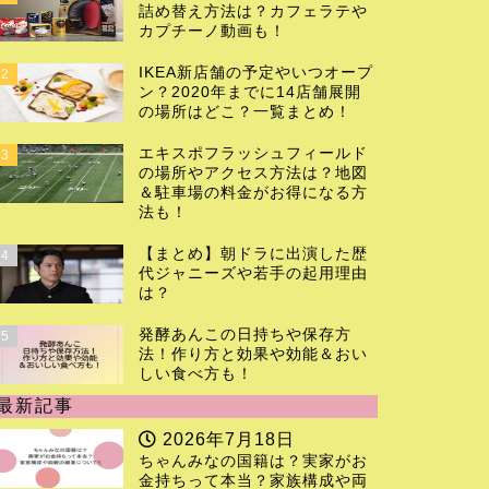
詰め替え方法は？カフェラテや
カプチーノ動画も！
IKEA新店舗の予定やいつオープ
2
ン？2020年までに14店舗展開
の場所はどこ？一覧まとめ！
エキスポフラッシュフィールド
3
の場所やアクセス方法は？地図
＆駐車場の料金がお得になる方
法も！
【まとめ】朝ドラに出演した歴
4
代ジャニーズや若手の起用理由
は？
発酵あんこの日持ちや保存方
5
法！作り方と効果や効能＆おい
しい食べ方も！
最新記事
2026年7月18日
ちゃんみなの国籍は？実家がお
金持ちって本当？家族構成や両