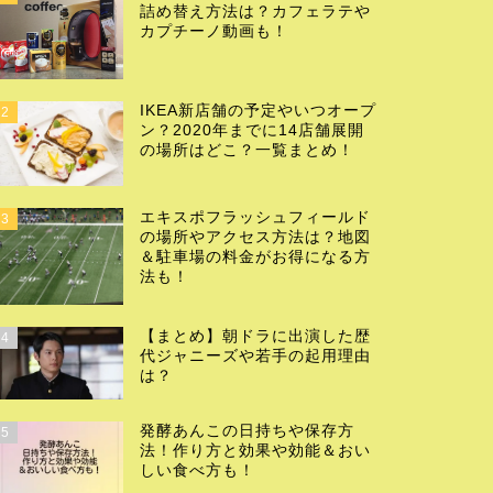
詰め替え方法は？カフェラテや
カプチーノ動画も！
IKEA新店舗の予定やいつオープ
2
ン？2020年までに14店舗展開
の場所はどこ？一覧まとめ！
エキスポフラッシュフィールド
3
の場所やアクセス方法は？地図
＆駐車場の料金がお得になる方
法も！
【まとめ】朝ドラに出演した歴
4
代ジャニーズや若手の起用理由
は？
発酵あんこの日持ちや保存方
5
法！作り方と効果や効能＆おい
しい食べ方も！