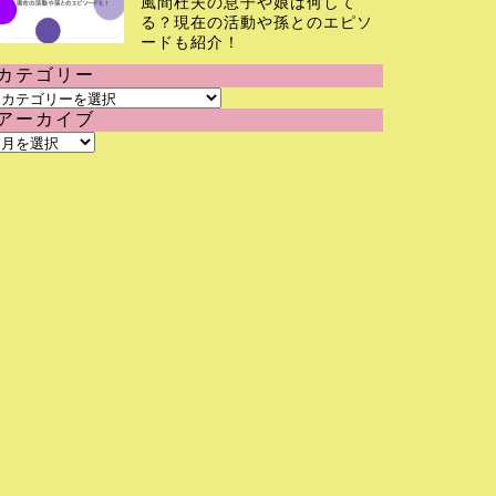
風間杜夫の息子や娘は何して
る？現在の活動や孫とのエピソ
ードも紹介！
カテゴリー
カ
アーカイブ
テ
ア
ゴ
ー
リ
カ
ー
イ
ブ