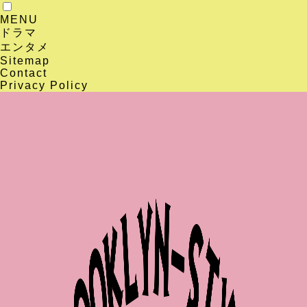
MENU
ドラマ
エンタメ
Sitemap
Contact
Privacy Policy