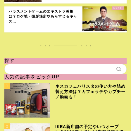
ハラスメントゲームのエキストラ募集
は？ロケ地・撮影場所やあらすじ＆キャ
ス...
探す
人気の記事をピックUP！
1
ネスカフェバリスタの使い方や詰め
替え方法は？カフェラテやカプチー
ノ動画も！
2
IKEA新店舗の予定やいつオープ