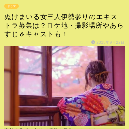
ドラマ
ぬけまいる女三人伊勢参りのエキス
トラ募集は？ロケ地・撮影場所やあら
すじ＆キャストも！
2018年9月22日