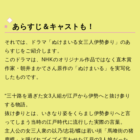
あらすじ＆キャストも！
それでは、ドラマ「ぬけまいる女三人伊勢参り」のあ
らすじをご紹介します。
このドラマは、NHKのオリジナル作品ではなく直木賞
作家・朝井まかてさん原作の「ぬけまいる」を実写化
したものです。
“三十路を過ぎた女3人組が江戸から伊勢へと抜け参り
する物語。
抜け参りとは、いきなり姿をくらまし伊勢参りへと言
ってしまう当時の江戸時代に流行した実際の言葉。
主人公の女三人衆の以乃/志花/蝶は若い頃「馬喰街の猪
鹿蝶」と呼ばれブイブイ言わせた江戸の3人娘だった