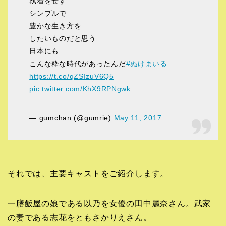
執着をせず
シンプルで
豊かな生き方を
したいものだと思う
日本にも
こんな粋な時代があったんだ
#ぬけまいる
https://t.co/qZSIzuV6Q5
pic.twitter.com/KhX9RPNgwk
— gumchan (@gumrie)
May 11, 2017
それでは、主要キャストをご紹介します。
一膳飯屋の娘である以乃を女優の田中麗奈さん。武家
の妻である志花をともさかりえさん。