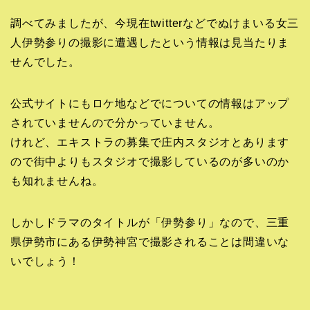
調べてみましたが、今現在twitterなどでぬけまいる女三
人伊勢参りの撮影に遭遇したという情報は見当たりま
せんでした。
公式サイトにもロケ地などでについての情報はアップ
されていませんので分かっていません。
けれど、エキストラの募集で庄内スタジオとあります
ので街中よりもスタジオで撮影しているのが多いのか
も知れませんね。
しかしドラマのタイトルが「伊勢参り」なので、三重
県伊勢市にある伊勢神宮で撮影されることは間違いな
いでしょう！