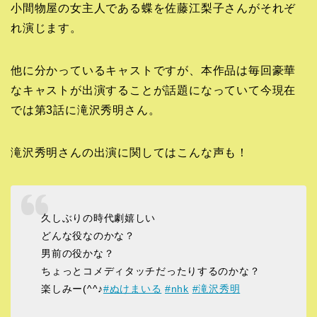
小間物屋の女主人である蝶を佐藤江梨子さんがそれぞ
れ演じます。
他に分かっているキャストですが、本作品は毎回豪華
なキャストが出演することが話題になっていて今現在
では第3話に滝沢秀明さん。
滝沢秀明さんの出演に関してはこんな声も！
久しぶりの時代劇嬉しい
どんな役なのかな？
男前の役かな？
ちょっとコメディタッチだったりするのかな？
楽しみー(^^♪
#ぬけまいる
#nhk
#滝沢秀明