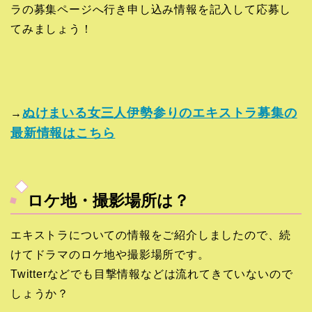
ラの募集ページへ行き申し込み情報を記入して応募し
てみましょう！
ぬけまいる女三人伊勢参りのエキストラ募集の
→
最新情報はこちら
ロケ地・撮影場所は？
エキストラについての情報をご紹介しましたので、続
けてドラマのロケ地や撮影場所です。
Twitterなどでも目撃情報などは流れてきていないので
しょうか？