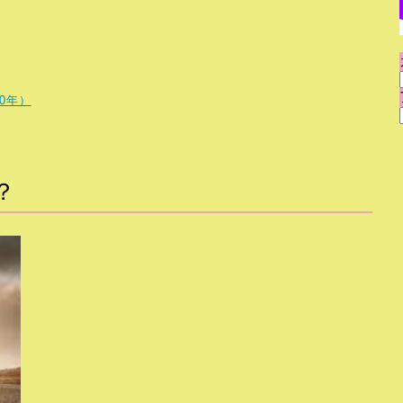
0年）
？