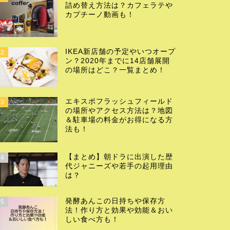
詰め替え方法は？カフェラテや
カプチーノ動画も！
IKEA新店舗の予定やいつオープ
2
ン？2020年までに14店舗展開
の場所はどこ？一覧まとめ！
エキスポフラッシュフィールド
3
の場所やアクセス方法は？地図
＆駐車場の料金がお得になる方
法も！
【まとめ】朝ドラに出演した歴
4
代ジャニーズや若手の起用理由
は？
発酵あんこの日持ちや保存方
5
法！作り方と効果や効能＆おい
しい食べ方も！