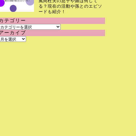
風間杜夫の息子や娘は何して
る？現在の活動や孫とのエピソ
ードも紹介！
カテゴリー
カ
アーカイブ
テ
ア
ゴ
ー
リ
カ
ー
イ
ブ