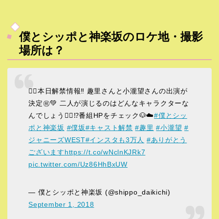
僕とシッポと神楽坂のロケ地・撮影
場所は？
🙋‍♂️本日解禁情報‼️ 趣里さんと小瀧望さんの出演が
決定㊗️💚 二人が演じるのはどんなキャラクターな
んでしょう💁‍♂️⁉️番組HPをチェック🐶☁️
#僕とシッ
ポと神楽坂
#僕坂
#キャスト解禁
#趣里
#小瀧望
#
ジャニーズWEST
#インスタも3万人
#ありがとう
ございます
https://t.co/wNclnKJRk7
pic.twitter.com/Uz86HhBxUW
— 僕とシッポと神楽坂 (@shippo_daikichi)
September 1, 2018