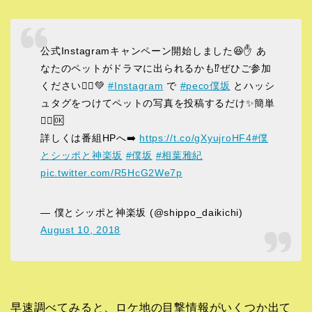
公式Instagramキャンペーン開始しました😆✋ あ
なたのペットがドラマに出られるかも⁉️ぜひご参加
ください🙇‍♂️💚
#Instagram
で
#peco僕坂
とハッシ
ュタグをつけてペットの写真を投稿するだけ✨簡単
🙋‍♂️🆗
詳しくは番組HPへ➡️
https://t.co/gXyujroHF4
#僕
とシッポと神楽坂
#僕坂
#相葉雅紀
pic.twitter.com/R5HcG2We7p
— 僕とシッポと神楽坂 (@shippo_daikichi)
August 10, 2018
早速調べてみると、ロケ地の目撃情報がいくつか出て