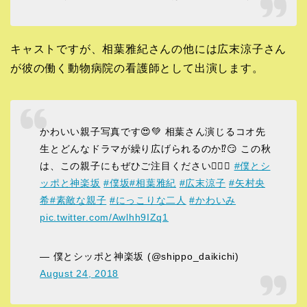
キャストですが、相葉雅紀さんの他には広末涼子さん
が彼の働く動物病院の看護師として出演します。
かわいい親子写真です😍💚 相葉さん演じるコオ先
生とどんなドラマが繰り広げられるのか⁉️😏 この秋
は、この親子にもぜひご注目ください💁‍♂️✨
#僕とシ
ッポと神楽坂
#僕坂
#相葉雅紀
#広末涼子
#矢村央
希
#素敵な親子
#にっこりな二人
#かわいみ
pic.twitter.com/Awlhh9IZq1
— 僕とシッポと神楽坂 (@shippo_daikichi)
August 24, 2018