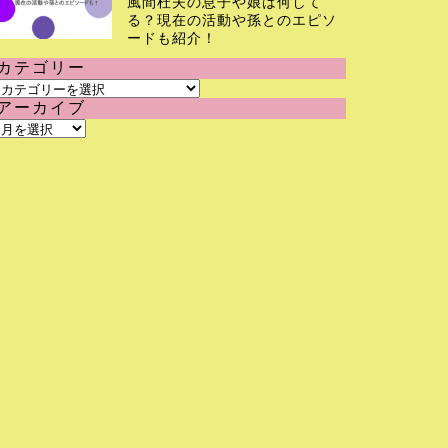
風間杜夫の息子や娘は何して
る？現在の活動や孫とのエピソ
ードも紹介！
カテゴリー
カ
アーカイブ
テ
ア
ゴ
ー
リ
カ
ー
イ
ブ