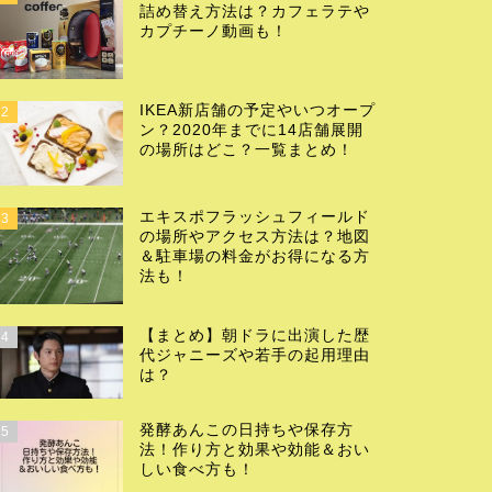
詰め替え方法は？カフェラテや
カプチーノ動画も！
IKEA新店舗の予定やいつオープ
2
ン？2020年までに14店舗展開
の場所はどこ？一覧まとめ！
エキスポフラッシュフィールド
3
の場所やアクセス方法は？地図
＆駐車場の料金がお得になる方
法も！
【まとめ】朝ドラに出演した歴
4
代ジャニーズや若手の起用理由
は？
発酵あんこの日持ちや保存方
5
法！作り方と効果や効能＆おい
しい食べ方も！