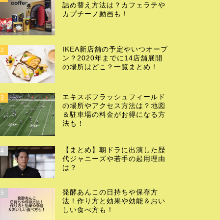
詰め替え方法は？カフェラテや
カプチーノ動画も！
IKEA新店舗の予定やいつオープ
2
ン？2020年までに14店舗展開
の場所はどこ？一覧まとめ！
エキスポフラッシュフィールド
3
の場所やアクセス方法は？地図
＆駐車場の料金がお得になる方
法も！
【まとめ】朝ドラに出演した歴
4
代ジャニーズや若手の起用理由
は？
発酵あんこの日持ちや保存方
5
法！作り方と効果や効能＆おい
しい食べ方も！