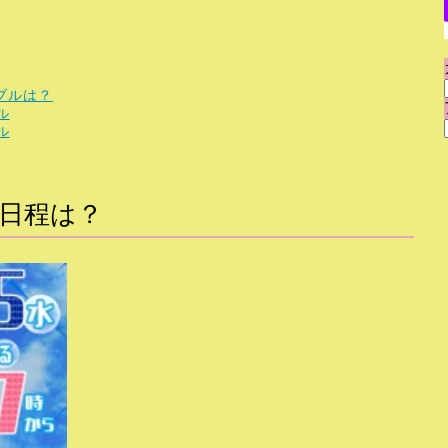
ブルは？
ル
ル
送日程は？