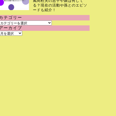
風間杜夫の息子や娘は何して
る？現在の活動や孫とのエピソ
ードも紹介！
カテゴリー
カ
アーカイブ
テ
ア
ゴ
ー
リ
カ
ー
イ
ブ