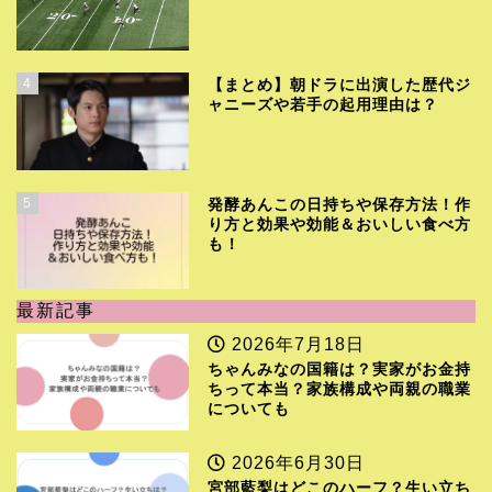
4
【まとめ】朝ドラに出演した歴代ジ
ャニーズや若手の起用理由は？
5
発酵あんこの日持ちや保存方法！作
り方と効果や効能＆おいしい食べ方
も！
最新記事
2026年7月18日
ちゃんみなの国籍は？実家がお金持
ちって本当？家族構成や両親の職業
についても
2026年6月30日
宮部藍梨はどこのハーフ？生い立ち