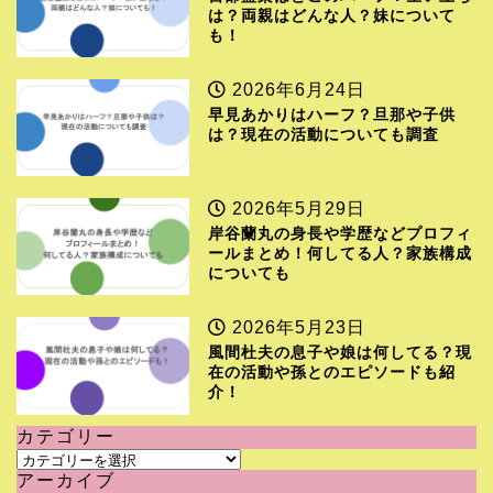
は？両親はどんな人？妹について
も！
2026年6月24日
早見あかりはハーフ？旦那や子供
は？現在の活動についても調査
2026年5月29日
岸谷蘭丸の身長や学歴などプロフィ
ールまとめ！何してる人？家族構成
についても
2026年5月23日
風間杜夫の息子や娘は何してる？現
在の活動や孫とのエピソードも紹
介！
カテゴリー
カ
アーカイブ
テ