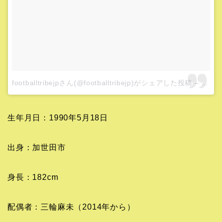
footballtribejpさん(@footballtribejp)がシェアした投稿
–
2月 17
生年月日：1990年5月18日
出身：加世田市
身長：182cm
配偶者：三輪麻未（2014年から）