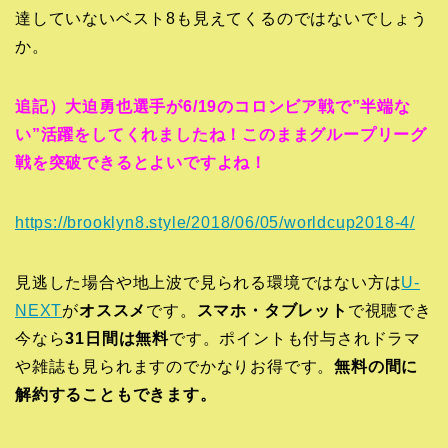
達していないベスト8も見えてくるのではないでしょう
か。
追記）大迫勇也選手が6/19のコロンビア戦で”半端な
い”活躍をしてくれましたね！このままグループリーグ
戦を突破できるとよいですよね！
https://brooklyn8.style/2018/06/05/worldcup2018-4/
見逃した場合や地上波で見られる環境ではない方は
U-
NEXT
が
オススメ
です。
スマホ・タブレット
で視聴でき
今なら
31日間は無料
です。ポイントも付与されドラマ
や雑誌も見られますのでかなりお得です。
無料の間に
解約することもできます。