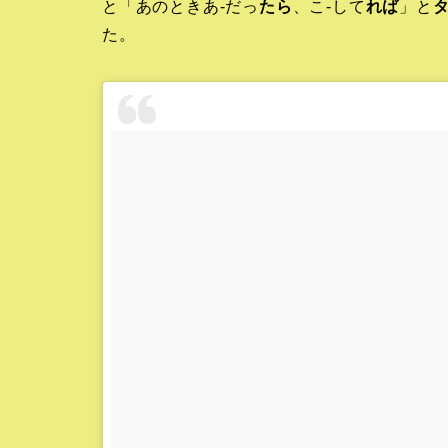
と「あのときあ-だっ
たら
、こ-して
れば
」と
た。