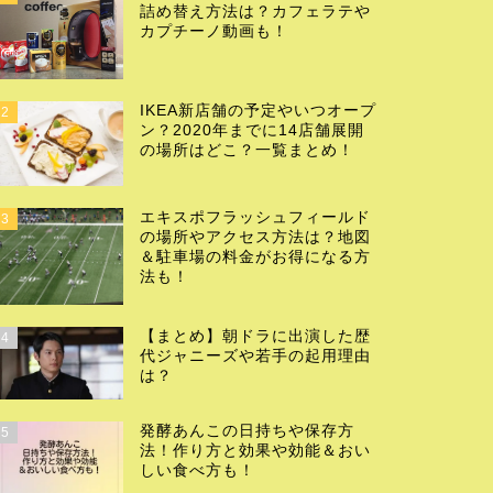
詰め替え方法は？カフェラテや
カプチーノ動画も！
IKEA新店舗の予定やいつオープ
2
ン？2020年までに14店舗展開
の場所はどこ？一覧まとめ！
エキスポフラッシュフィールド
3
の場所やアクセス方法は？地図
＆駐車場の料金がお得になる方
法も！
【まとめ】朝ドラに出演した歴
4
代ジャニーズや若手の起用理由
は？
発酵あんこの日持ちや保存方
5
法！作り方と効果や効能＆おい
しい食べ方も！