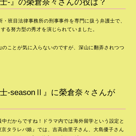
弁護士-』の榮倉奈々さんの役は？
務所・班目法律事務所の刑事事件を専門に扱う弁護士で、
とする努力型の秀才を演じられていました。
山のことが気に入らないのですが、深山に翻弄されつつ
。
士-seasonⅡ』に榮倉奈々さんが
最中だからですね！ドラマ内では海外留学という設定と
『東京タラレバ娘』では、吉高由里子さん、大島優子さん