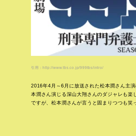
引用：http://www.tbs.co.jp/999tbs/intro/
2016年4月～6月に放送された松本潤さん主
本潤さん演じる深山大翔さんのダジャレも楽
ですが、松本潤さんが言うと固まりつつも笑