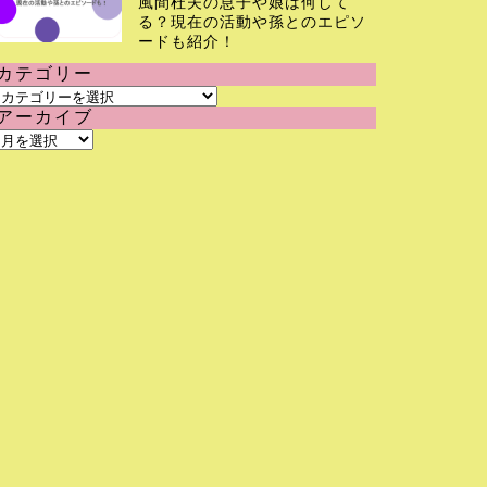
風間杜夫の息子や娘は何して
る？現在の活動や孫とのエピソ
ードも紹介！
カテゴリー
カ
アーカイブ
テ
ア
ゴ
ー
リ
カ
ー
イ
ブ